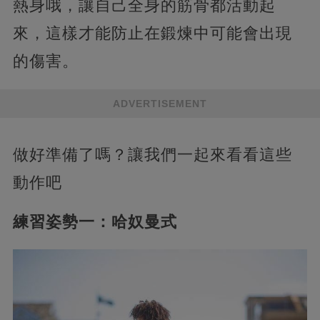
熱身哦，讓自己全身的筋骨都活動起
來，這樣才能防止在鍛煉中可能會出現
的傷害。
ADVERTISEMENT
做好準備了嗎？讓我們一起來看看這些
動作吧
練習姿勢一：哈奴曼式