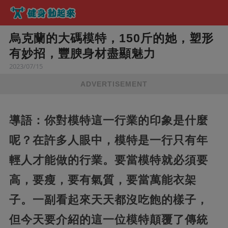
烏克蘭的大碼模特，150斤的她，塑形
有妙招，豐腴身材盡顯魅力
2023/07/15
ADVERTISEMENT
導語：你對模特這一行業的印象是什麼
呢？在許多人眼中，模特是一行只有年
輕人才能做的行業。要當模特就必須要
高，要瘦，要有氣質，要當萬能衣架
子。一副看起來天天都沒吃飽的樣子，
但今天要介紹的這一位模特顛覆了傳統