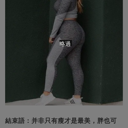
略過
結束語：并非只有瘦才是最美，胖也可