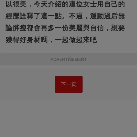
以很美，今天介紹的這位女士用自己的
經歷詮釋了這一點。不過，運動過后無
論胖瘦都會再多一份美麗與自信，想要
獲得好身材嗎，一起做起來吧
ADVERTISEMENT
下一頁