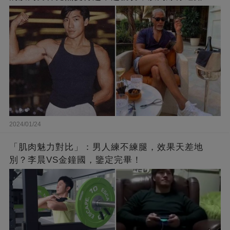
他的秘密！
2024/01/24
「肌肉魅力對比」：男人練不練腿，效果天差地
別？李晨VS金鐘國，鑒定完畢！