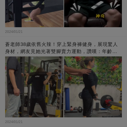
2024/01/21
蒼老師38歲依舊火辣！穿上緊身褲健身，展現驚人
身材，網友見她光著雙腳賣力運動，讚嘆：年齡不
過是個數字！
2024/01/21