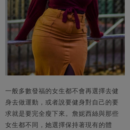
一般多數發福的女生都不會再選擇去健
身去做運動，或者說要健身對自己的要
求就是要完全瘦下來。詹妮西絲與那些
女生都不同，她選擇保持著現有的體