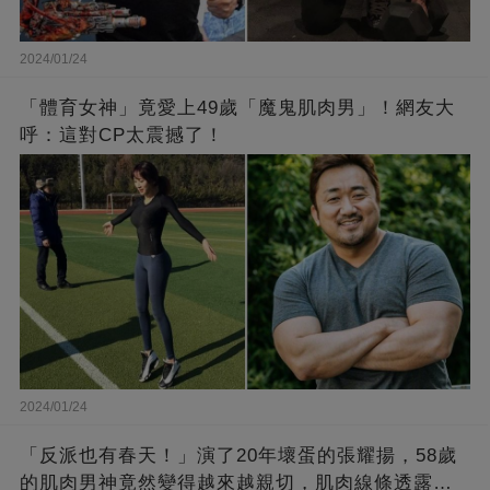
2024/01/24
「體育女神」竟愛上49歲「魔鬼肌肉男」！網友大
呼：這對CP太震撼了！
2024/01/24
「反派也有春天！」演了20年壞蛋的張耀揚，58歲
的肌肉男神竟然變得越來越親切，肌肉線條透露了