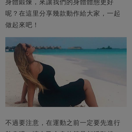
身體鍛煉，來讓我們的身體體態更好
呢？在這里分享幾款動作給大家，一起
做起來吧！
不過要注意，在運動之前一定要先進行