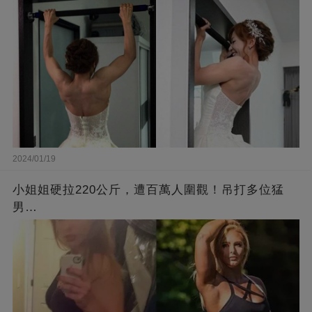
2024/01/19
小姐姐硬拉220公斤，遭百萬人圍觀！吊打多位猛
男…