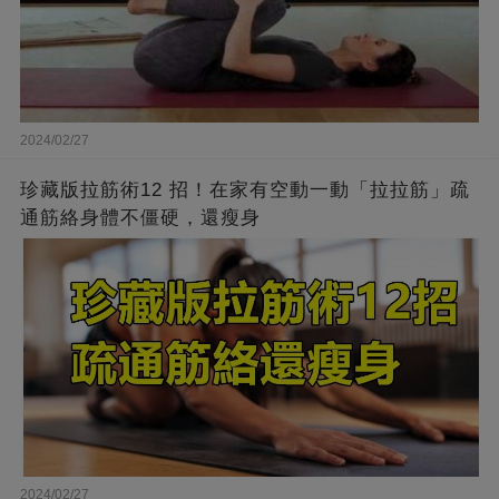
2024/02/27
珍藏版拉筋術12 招！在家有空動一動「拉拉筋」疏
通筋絡身體不僵硬，還瘦身
2024/02/27