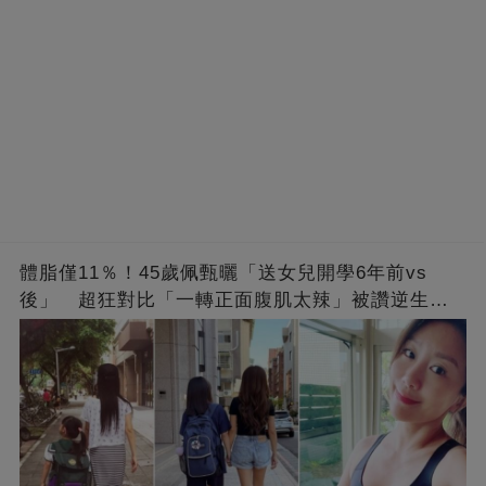
體脂僅11％！45歲佩甄曬「送女兒開學6年前vs
後」 超狂對比「一轉正面腹肌太辣」被讚逆生
長：媽媽變姊姊❤