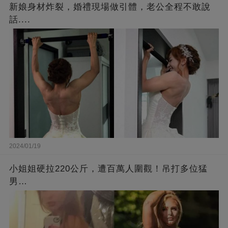
新娘身材炸裂，婚禮現場做引體，老公全程不敢說
話....
2024/01/19
小姐姐硬拉220公斤，遭百萬人圍觀！吊打多位猛
男…