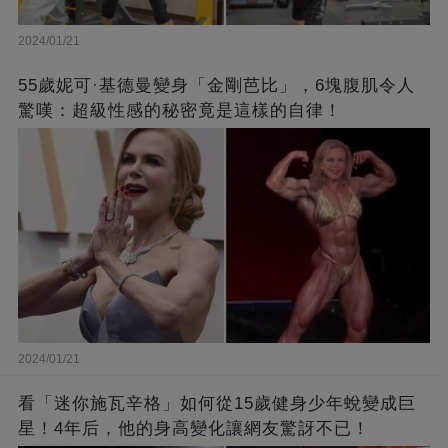
2024/01/21
55歲妮可·基德曼變身「金剛芭比」，6塊腹肌令人
驚嘆：超級性感的秘密竟是這樣的自律！
2024/01/21
看「迷你施瓦辛格」如何從15歲健身少年蛻變成巨
星！4年后，他的身高變化讓網友驚訝不已！