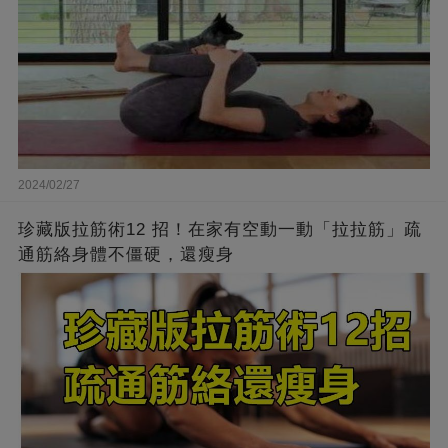
2024/02/27
珍藏版拉筋術12 招！在家有空動一動「拉拉筋」疏
通筋絡身體不僵硬，還瘦身