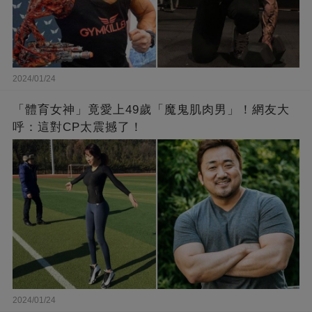
2024/01/24
「體育女神」竟愛上49歲「魔鬼肌肉男」！網友大
呼：這對CP太震撼了！
2024/01/24