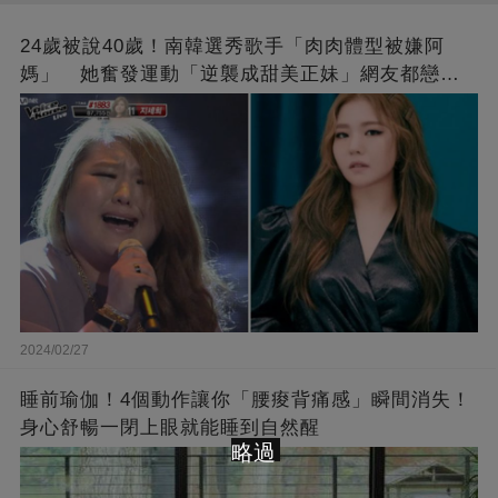
24歲被說40歲！南韓選秀歌手「肉肉體型被嫌阿
媽」 她奮發運動「逆襲成甜美正妹」網友都戀愛
了❤
2024/02/27
睡前瑜伽！4個動作讓你「腰痠背痛感」瞬間消失！
身心舒暢一閉上眼就能睡到自然醒
略過