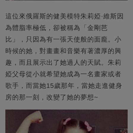
這位來俄羅斯的健美模特朱莉婭·維斯因
為體脂率極低，卻被稱為「金剛芭
比」，只因為有一張天使般的面龐。小
時候的她，對畫畫和音樂有著濃厚的興
趣，而且展示出了她過人的天賦。朱莉
婭父母從小就希望她成為一名畫家或者
歌手，而當她15歲那年，當她走進健身
房的那一刻，改變了她的夢想~