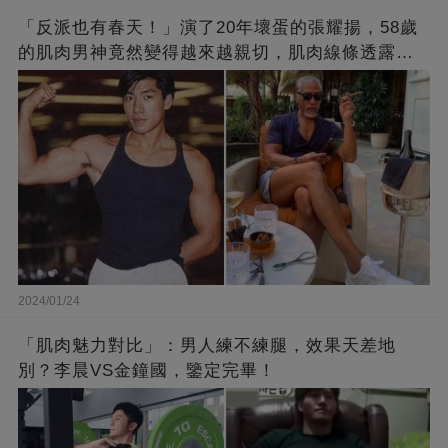
「反派也有春天！」演了20年壞蛋的張耀揚，58歲
的肌肉男神竟然變得越來越親切，肌肉線條透露了
他的秘密！
2024/01/24
「肌肉魅力對比」：男人練不練腿，效果天差地
別？李晨VS金鐘國，鑒定完畢！