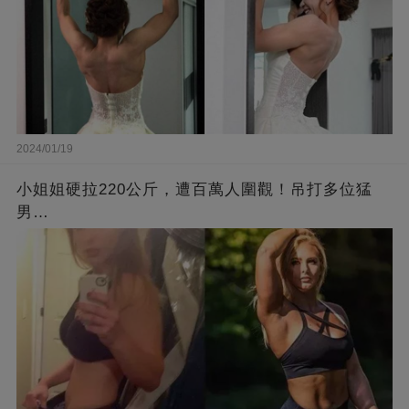
2024/01/19
小姐姐硬拉220公斤，遭百萬人圍觀！吊打多位猛
男…