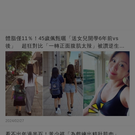
體脂僅11％！45歲佩甄曬「送女兒開學6年前vs
後」 超狂對比「一轉正面腹肌太辣」被讚逆生
長：媽媽變姊姊❤
2024/02/27
看不出年過半百！黃少祺「為戲練出精壯肌肉」