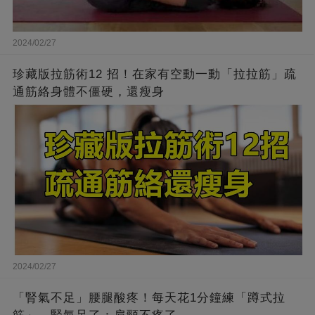
2024/02/27
珍藏版拉筋術12 招！在家有空動一動「拉拉筋」疏
通筋絡身體不僵硬，還瘦身
2024/02/27
「腎氣不足」腰腿酸疼！每天花1分鐘練「蹲式拉