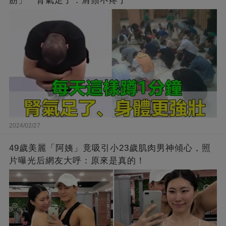
筋」 腎氣足了：肩頸不疼了
2024/02/27
49歲美麗「阿姨」竟吸引小23歲肌肉男神傾心，照
片曝光后網友大呼：原來是真的！