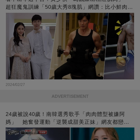
超狂魔鬼訓練「50歲大秀8塊肌」網讚：比小鮮肉猛
❤
2024/02/27
ADVERTISEMENT
24歲被說40歲！南韓選秀歌手「肉肉體型被嫌阿
媽」 她奮發運動「逆襲成甜美正妹」網友都戀愛
了❤