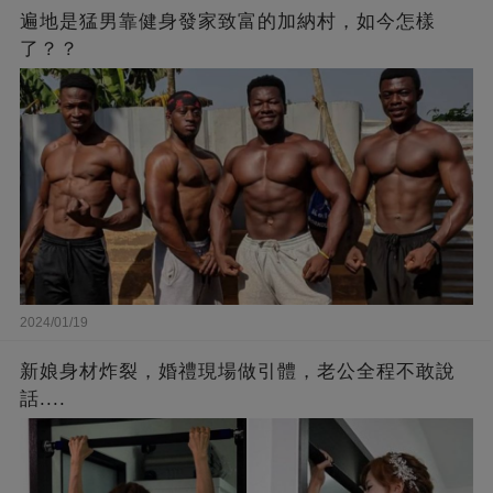
遍地是猛男靠健身發家致富的加納村，如今怎樣
了？？
2024/01/19
新娘身材炸裂，婚禮現場做引體，老公全程不敢說
話....