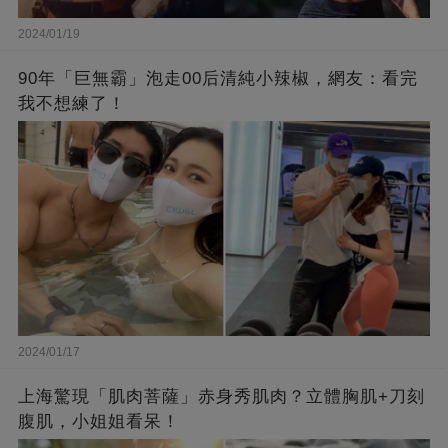
2024/01/19
90年「巨無霸」泡走00后清純小辣椒，網友：看完
我不想練了！
2024/01/17
上海驚現「肌肉菩薩」赤身秀肌肉？立體胸肌+刀刻
腹肌，小姐姐看呆！