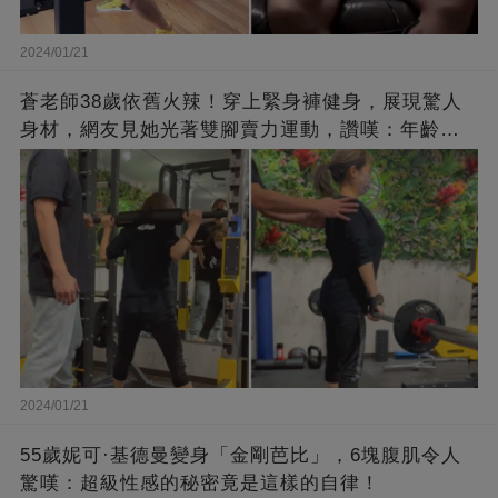
2024/01/21
蒼老師38歲依舊火辣！穿上緊身褲健身，展現驚人
身材，網友見她光著雙腳賣力運動，讚嘆：年齡不
過是個數字！
2024/01/21
55歲妮可·基德曼變身「金剛芭比」，6塊腹肌令人
驚嘆：超級性感的秘密竟是這樣的自律！