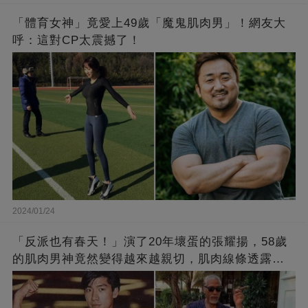
「體育女神」竟愛上49歲「魔鬼肌肉男」！網友大
呼：這對CP太震撼了！
2024/01/24
「反派也有春天！」演了20年壞蛋的張耀揚，58歲
的肌肉男神竟然變得越來越親切，肌肉線條透露了
他的秘密！