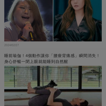
2024/02/27
睡前瑜伽！4個動作讓你「腰痠背痛感」瞬間消失！
身心舒暢一閉上眼就能睡到自然醒