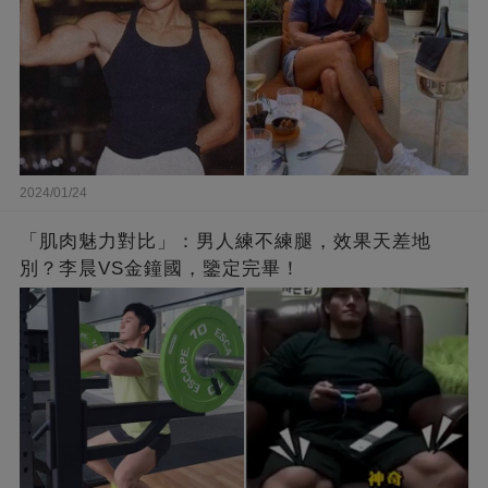
2024/01/24
「肌肉魅力對比」：男人練不練腿，效果天差地
別？李晨VS金鐘國，鑒定完畢！