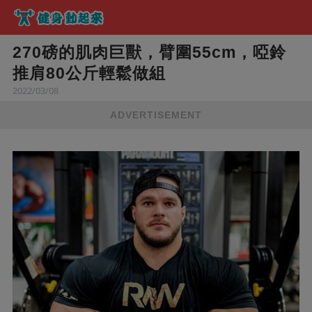
270磅的肌肉巨獸，臂圍55cm，啞鈴
推肩80公斤輕鬆做組
2022/03/08
ADVERTISEMENT