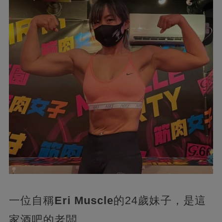
一位自稱
Eri Muscle
的24歲妹子，是這
家酒吧的老闆。