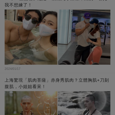
我不想練了！
2024/01/17
上海驚現「肌肉菩薩」赤身秀肌肉？立體胸肌+刀刻
腹肌，小姐姐看呆！