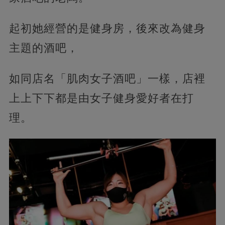
起初她經營的是健身房，後來改為健身
主題的酒吧，
如同店名「肌肉女子酒吧」一樣，店裡
上上下下都是由女子健身愛好者在打
理。