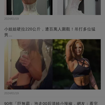
2024/01/19
小姐姐硬拉220公斤，遭百萬人圍觀！吊打多位猛
男…
2024/01/19
90年「巨無霸」泡走00后清純小辣椒，網友：看完