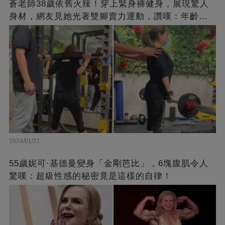
蒼老師38歲依舊火辣！穿上緊身褲健身，展現驚人
身材，網友見她光著雙腳賣力運動，讚嘆：年齡不
過是個數字！
2024/01/21
55歲妮可·基德曼變身「金剛芭比」，6塊腹肌令人
驚嘆：超級性感的秘密竟是這樣的自律！