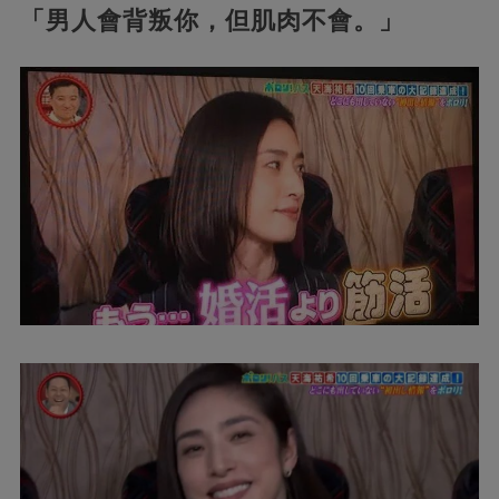
「男人會背叛你，但肌肉不會。」