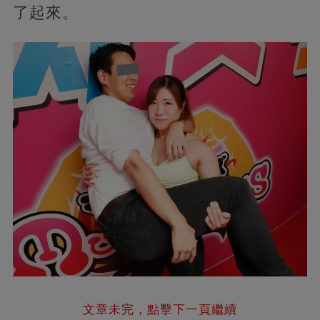
了起來。
文章未完，點擊下一頁繼續