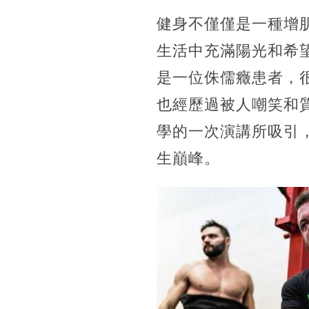
健身不僅僅是一種增
生活中充滿陽光和希望，
是一位侏儒癥患者，很
也經歷過被人嘲笑和
學的一次演講所吸引
生巔峰。