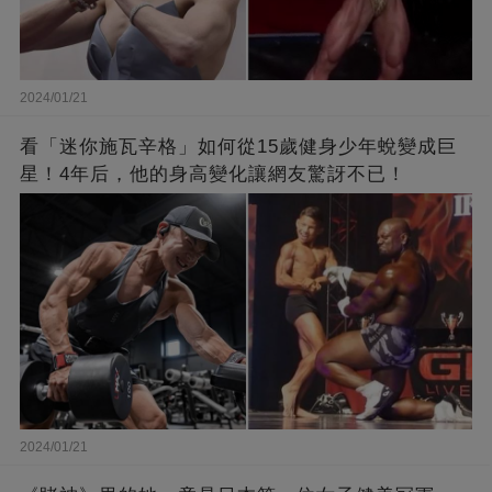
2024/01/21
看「迷你施瓦辛格」如何從15歲健身少年蛻變成巨
星！4年后，他的身高變化讓網友驚訝不已！
2024/01/21