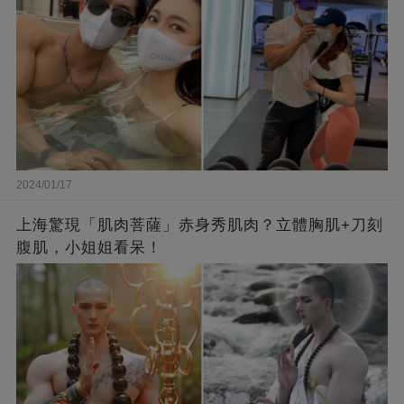
2024/01/17
上海驚現「肌肉菩薩」赤身秀肌肉？立體胸肌+刀刻
腹肌，小姐姐看呆！