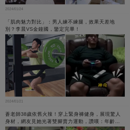
2024/01/24
「肌肉魅力對比」：男人練不練腿，效果天差地
別？李晨VS金鐘國，鑒定完畢！
2024/01/21
蒼老師38歲依舊火辣！穿上緊身褲健身，展現驚人
身材，網友見她光著雙腳賣力運動，讚嘆：年齡不
過是個數字！