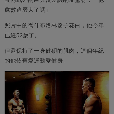
歲數這麼大了嗎」
照片中的喬什布洛林鬍子花白，他今年
已經53歲了。
但還保持了一身健碩的肌肉，這個年紀
的他依舊愛運動愛健身。