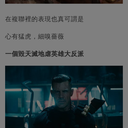
在複聯裡的表現也真可謂是
心有猛虎，細嗅薔薇
一個毀天滅地虐英雄大反派