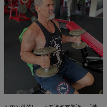
戲內戲外的巨大反差讓網友驚訝，「他