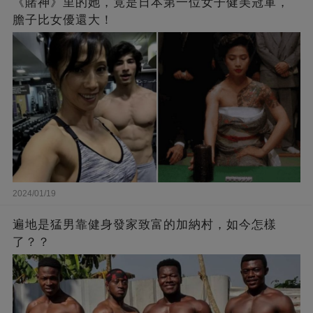
《賭神》里的她，竟是日本第一位女子健美冠軍，
膽子比女優還大！
2024/01/19
遍地是猛男靠健身發家致富的加納村，如今怎樣
了？？